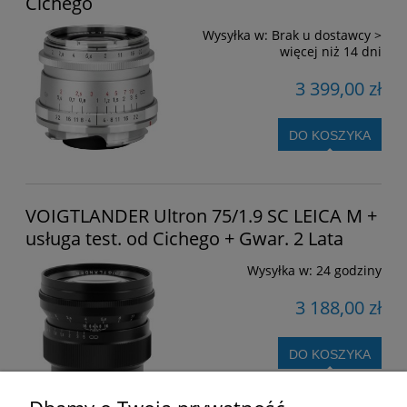
Cichego
Wysyłka w:
Brak u dostawcy >
więcej niż 14 dni
3 399,00 zł
DO KOSZYKA
VOIGTLANDER Ultron 75/1.9 SC LEICA M +
usługa test. od Cichego + Gwar. 2 Lata
Wysyłka w:
24 godziny
3 188,00 zł
DO KOSZYKA