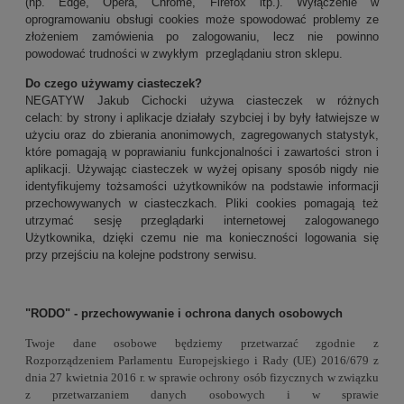
(np. Edge, Opera, Chrome, Firefox itp.). Wyłączenie w
oprogramowaniu obsługi cookies może spowodować problemy ze
złożeniem zamówienia po zalogowaniu, lecz nie powinno
powodować trudności w zwykłym przeglądaniu stron sklepu.
Do czego używamy ciasteczek?
NEGATYW Jakub Cichocki używa ciasteczek w różnych
celach: by strony i aplikacje działały szybciej i by były łatwiejsze w
użyciu oraz do zbierania anonimowych, zagregowanych statystyk,
które pomagają w poprawianiu funkcjonalności i zawartości stron i
aplikacji. Używając ciasteczek w wyżej opisany sposób nigdy nie
identyfikujemy tożsamości użytkowników na podstawie informacji
przechowywanych w ciasteczkach. Pliki cookies pomagają też
utrzymać sesję przeglądarki internetowej zalogowanego
Użytkownika, dzięki czemu nie ma konieczności logowania się
przy przejściu na kolejne podstrony serwisu.
"RODO" - przechowywanie i ochrona danych osobowych
Twoje dane osobowe będziemy przetwarzać zgodnie z
Rozporządzeniem Parlamentu
Europejskiego i Rady (UE) 2016/679 z
dnia 27 kwietnia 2016 r. w sprawie ochrony osób
fizycznych w związku
z przetwarzaniem danych osobowych i w sprawie