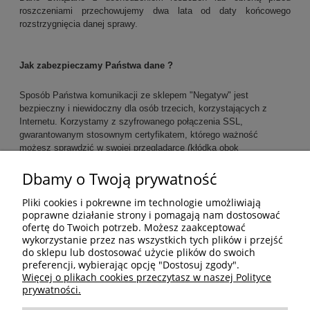
roszczeniami przechowujemy dwa lata od daty końcowego
rozstrzygnięcia danej sprawy.
Jak zabezpieczamy Państwa dane ?
Sposób Państwa komunikacji ze sklepem "Negatyw" jest
bezpieczny i niewidoczny dla osób trzecich, korzystających z
Internetu. Korzystamy z szyfrowanego połączenia SSL,
gwarantowanym stosownym certyfikatem, którego ważność
możesz sprawdzić w swojej przeglądarce (kłódka obok
adresu). Dane osobowe są przechowywane w sposób bezpieczny,
Dbamy o Twoją prywatność
z dochowaniem należytej staranności, dotyczy to również
dokumentów w formie papierowej.
Pliki cookies i pokrewne im technologie umożliwiają
Twoje dane osobowe nie będą przekazywane poza
Europejski
poprawne działanie strony i pomagają nam dostosować
Obszar Gospodarczy
.
ofertę do Twoich potrzeb. Możesz zaakceptować
wykorzystanie przez nas wszystkich tych plików i przejść
do sklepu lub dostosować użycie plików do swoich
preferencji, wybierając opcję "Dostosuj zgody".
Pomoc
Więcej o plikach cookies przeczytasz w naszej Polityce
prywatności.
Moje konto