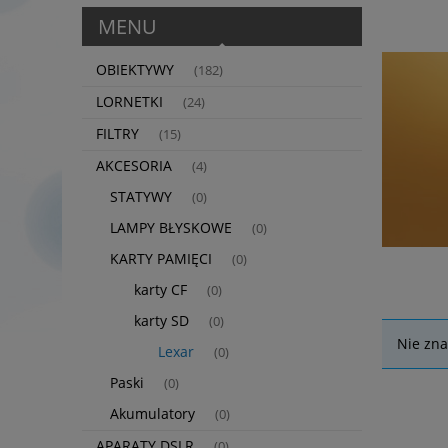
MENU
OBIEKTYWY
(182)
LORNETKI
(24)
FILTRY
(15)
AKCESORIA
(4)
STATYWY
(0)
LAMPY BŁYSKOWE
(0)
KARTY PAMIĘCI
(0)
karty CF
(0)
karty SD
(0)
Nie zna
Lexar
(0)
Paski
(0)
Akumulatory
(0)
APARATY DSLR
(0)