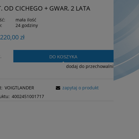
. OD CICHEGO + GWAR. 2 LATA
ść:
mała ilość
w:
24 godziny
 220,00 zł
.
DO KOSZYKA
dodaj do przechowalni
t:
VOIGTLANDER
zapytaj o produkt
uktu:
4002451001717