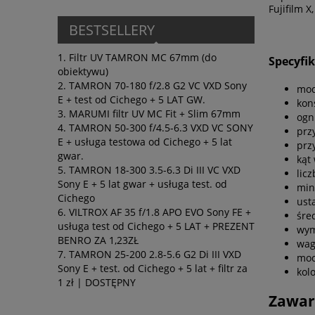
Fujifilm 
BESTSELLERY
Filtr UV TAMRON MC 67mm (do
Specyfik
obiektywu)
TAMRON 70-180 f/2.8 G2 VC VXD Sony
mod
E + test od Cichego + 5 LAT GW.
kon
MARUMI filtr UV MC Fit + Slim 67mm
ogn
TAMRON 50-300 f/4.5-6.3 VXD VC SONY
prz
E + usługa testowa od Cichego + 5 lat
prz
gwar.
kąt
TAMRON 18-300 3.5-6.3 Di III VC VXD
licz
Sony E + 5 lat gwar + usługa test. od
min
Cichego
ust
VILTROX AF 35 f/1.8 APO EVO Sony FE +
śre
usługa test od Cichego + 5 LAT + PREZENT
wym
BENRO ZA 1,23ZŁ
wag
TAMRON 25-200 2.8-5.6 G2 Di III VXD
moc
Sony E + test. od Cichego + 5 lat + filtr za
kol
1 zł | DOSTĘPNY
Zawar