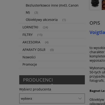
Bezlusterkowce inne (m43, Canon
M)
(3)
Obiektywy akcesoria
(1)
OPIS
LORNETKI
(24)
Voigtl
FILTRY
(15)
AKCESORIA
(4)
to wysoki
APARATY DSLR
(0)
charakte
komplete
Nowości
wyposażo
Promocje
Wykonany 
50-tych u
przypadku
PRODUCENCI
fotografii
Wybierz producenta
Bagnet Le
Obiektyw 
odpowied