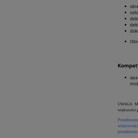
obi
osł
dek
dek
dok
Obi
Kompaty
apa
moż
UWAGA: Mas
większości 
Przedmiotem
właściwośc
przedmiotu