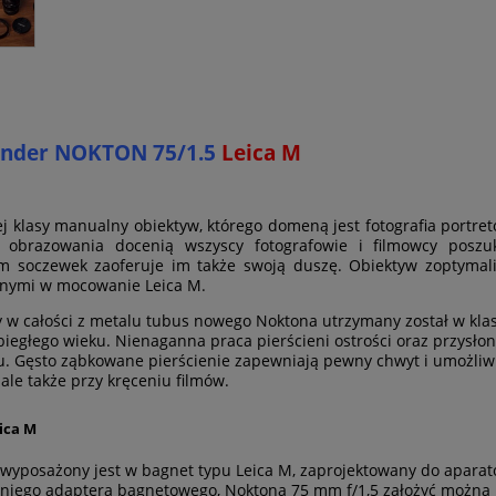
ander
NOKTON 75/1.5
Leica M
ej klasy manualny obiektyw, którego domeną jest fotografia portre
r obrazowania docenią wszyscy fotografowie i filmowcy poszuk
m soczewek zaoferuje im także swoją duszę. Obiektyw zoptymal
nymi w mocowanie Leica M.
w całości z metalu tubus nowego Noktona utrzymany został w klas
biegłego wieku. Nienaganna praca pierścieni ostrości oraz przysło
. Gęsto ząbkowane pierścienie zapewniają pewny chwyt i umożliwia
, ale także przy kręceniu filmów.
ica M
wyposażony jest w bagnet typu Leica M, zaprojektowany do aparató
niego adaptera bagnetowego, Noktona 75 mm f/1,5 założyć można