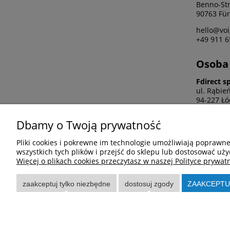
Benno-St
90763 Für
hello@voi
+49 911 6
Osoba 
Fdirect sp
ul. Rąbie
94-227 Łó
ec-rep@fd
Dbamy o Twoją prywatność
42 252 99
Pliki cookies i pokrewne im technologie umożliwiają poprawn
wszystkich tych plików i przejść do sklepu lub dostosować uży
Więcej o plikach cookies przeczytasz w naszej Polityce prywatn
Pomoc
Moje k
Regulamin
Twoje zam
zaakceptuj tylko niezbędne
dostosuj zgody
ZAAKCEPTU
Zwroty i reklamacje
Ustawieni
Raty
Przechow