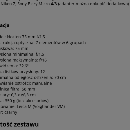
X, Nikon Z, Sony E czy Micro 4/3 (adapter można dokupić dodatkowo)
acja
el: Nokton 75 mm f/1,5
strukcja optyczna: 7 elementów w 6 grupach
iskowa: 75 mm
ysłona minimalna: f/1,5
ysłona maksymalna: f/16
 widzenia: 32,6°
ba listków przysłony: 12
imalna odległość ostrzenia: 70 cm
awianie ostrości: manualne
dnica filtra: 58 mm
iary: 6,3 x ⌀6,3 cm
a: 350 g (bez akcesoriów)
owanie: Leica M (Voigtlander VM)
or: czarny
tość zestawu