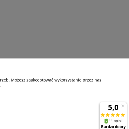
otrzeb. Możesz zaakceptować wykorzystanie przez nas
.
ormacje
O nas
 prywatności
O firmie
Kontakt i dane firmy