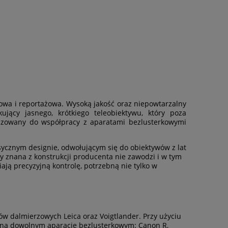
towa i reportażowa. Wysoką jakość oraz niepowtarzalny
ujący jasnego, krótkiego teleobiektywu, który poza
izowany do współpracy z aparatami bezlusterkowymi
ycznym designie, odwołującym się do obiektywów z lat
ny znana z konstrukcji producenta nie zawodzi i w tym
ją precyzyjną kontrolę, potrzebną nie tylko w
w dalmierzowych Leica oraz Voigtlander. Przy użyciu
 na dowolnym aparacie bezlusterkowym: Canon R,