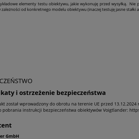
zykładowe elementy testu obiektywu, jakie wykonuję przed wysyłką. Nie p
w zależności od konkretnego modelu obiektywu (inaczej testuję jasne stałki a
ECZEŃSTWO
ikaty i ostrzeżenie bezpieczeństwa
kt został wprowadzony do obrotu na terenie UE przed 13.12.2024 r
do pobrania instrukcji bezpieczeństwa obiektywów Voigtlander: htt
cent
der GmbH