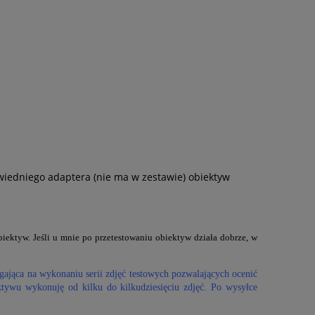
iedniego adaptera (nie ma w zestawie) obiektyw
ektyw. Jeśli u mnie po przetestowaniu obiektyw działa dobrze, w
gająca na wykonaniu serii zdjęć testowych pozwalających ocenić
ktywu wykonuję od kilku do kilkudziesięciu zdjęć. Po wysyłce