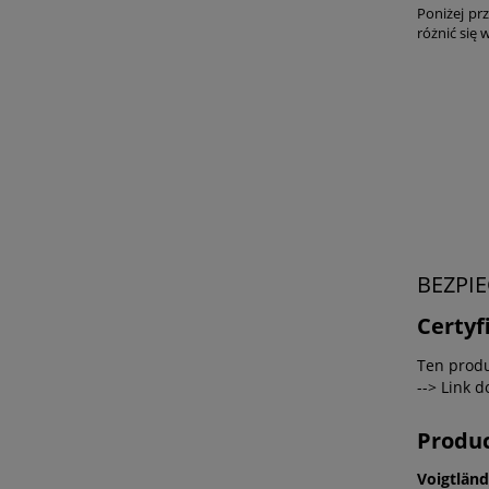
Poniżej pr
różnić się 
BEZPI
Certyf
Ten produ
--> Link 
Produ
Voigtlän