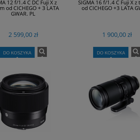
A 12 f/1.4 C DC Fuji X z
SIGMA 16 f/1.4 C Fuji X z
em od CICHEGO + 3 LATA
od CICHEGO +3 LATA G
GWAR. PL
2 599,00 zł
1 900,00 zł
DO KOSZYKA
DO KOSZYKA