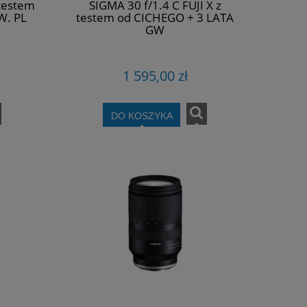
 testem
SIGMA 30 f/1.4 C FUJI X z
W. PL
testem od CICHEGO + 3 LATA
GW
1 595,00 zł
DO KOSZYKA