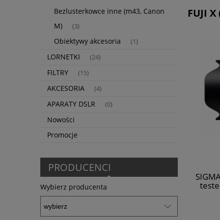
FUJI X
Bezlusterkowce inne (m43, Canon
M)
(3)
Obiektywy akcesoria
(1)
LORNETKI
(24)
FILTRY
(15)
AKCESORIA
(4)
APARATY DSLR
(0)
Nowości
Promocje
PRODUCENCI
SIGMA 
test
Wybierz producenta