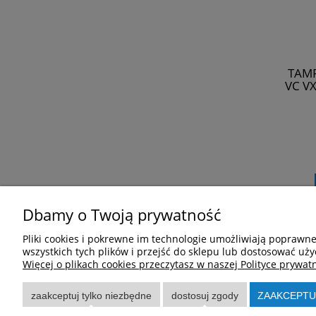
TAMR
VC VX
Dbamy o Twoją prywatność
Pliki cookies i pokrewne im technologie umożliwiają poprawn
wszystkich tych plików i przejść do sklepu lub dostosować uży
Więcej o plikach cookies przeczytasz w naszej Polityce prywatn
Pomoc
Moje k
Regulamin
Twoje zam
zaakceptuj tylko niezbędne
dostosuj zgody
ZAAKCEPTU
Zwroty i reklamacje
Ustawieni