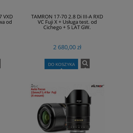
7 VXD
TAMRON 17-70 2.8 Di III-A RXD
owa od
VC Fuji X + Usługa test. od
Cichego + 5 LAT GW.
2 680,00 zł
DO KOSZYKA