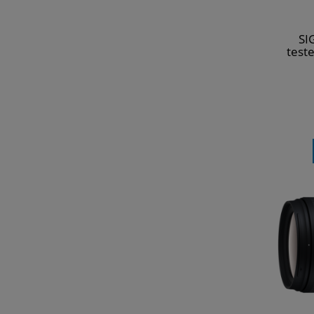
SI
test