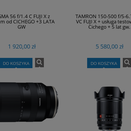
GMA 56 f/1.4 C FUJI X z
TAMRON 150-500 f/5-6.
em od CICHEGO +3 LATA
VC FUJI X + usługa test
GW
Cichego + 5 lat gw.
1 920,00 zł
5 580,00 zł
DO KOSZYKA
DO KOSZYKA