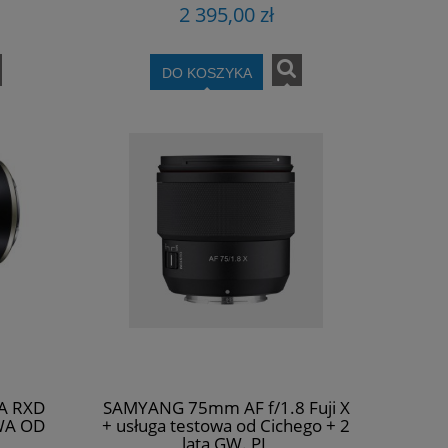
2 395,00 zł
DO KOSZYKA
-A RXD
SAMYANG 75mm AF f/1.8 Fuji X
WA OD
+ usługa testowa od Cichego + 2
lata GW. PL