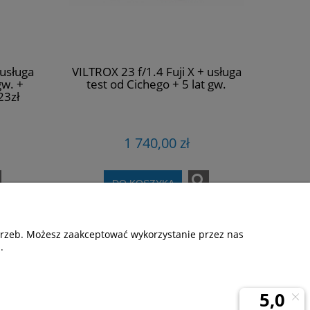
 usługa
VILTROX 23 f/1.4 Fuji X + usługa
gw. +
test od Cichego + 5 lat gw.
23zł
1 740,00 zł
DO KOSZYKA
otrzeb. Możesz zaakceptować wykorzystanie przez nas
.
ormacje
O nas
 prywatności
O firmie
Kontakt i dane firmy