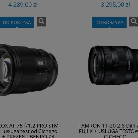
4 289,00 zł
3 295,00 zł
DO KOSZYKA
DO KOSZYKA
ROX AF 75 f/1.2 PRO STM
TAMRON 11-20 2.8 DiIII
 + usługa test od Cichego +
FUJI X + USŁUGA TESTO
at + PREZENT BENRO ZA
CICHEGO