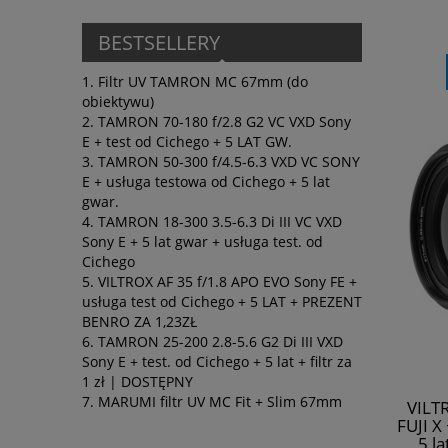
BESTSELLERY
Filtr UV TAMRON MC 67mm (do
obiektywu)
TAMRON 70-180 f/2.8 G2 VC VXD Sony
E + test od Cichego + 5 LAT GW.
TAMRON 50-300 f/4.5-6.3 VXD VC SONY
E + usługa testowa od Cichego + 5 lat
gwar.
TAMRON 18-300 3.5-6.3 Di III VC VXD
Sony E + 5 lat gwar + usługa test. od
Cichego
VILTROX AF 35 f/1.8 APO EVO Sony FE +
usługa test od Cichego + 5 LAT + PREZENT
BENRO ZA 1,23ZŁ
TAMRON 25-200 2.8-5.6 G2 Di III VXD
Sony E + test. od Cichego + 5 lat + filtr za
1 zł | DOSTĘPNY
MARUMI filtr UV MC Fit + Slim 67mm
VILT
FUJI X
5 l