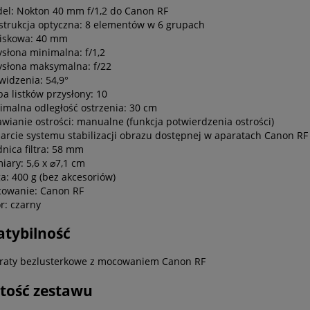
el: Nokton 40 mm f/1,2 do Canon RF
strukcja optyczna: 8 elementów w 6 grupach
iskowa: 40 mm
ysłona minimalna: f/1,2
ysłona maksymalna: f/22
 widzenia: 54,9°
ba listków przysłony: 10
imalna odległość ostrzenia: 30 cm
awianie ostrości: manualne (funkcja potwierdzenia ostrości)
arcie systemu stabilizacji obrazu dostępnej w aparatach Canon RF
dnica filtra: 58 mm
iary: 5,6 x ⌀7,1 cm
a: 400 g (bez akcesoriów)
owanie: Canon RF
or: czarny
tybilność
raty bezlusterkowe z mocowaniem Canon RF
tość zestawu