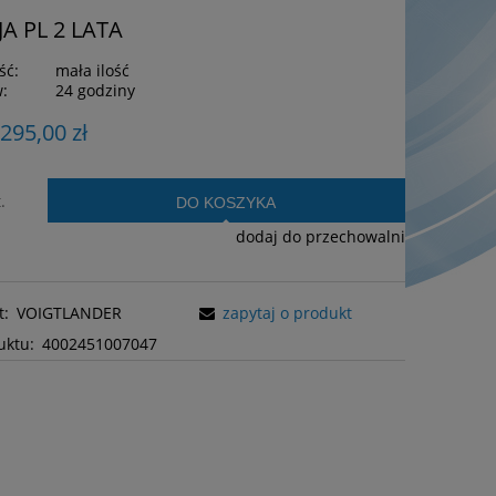
 PL 2 LATA
ść:
mała ilość
w:
24 godziny
 295,00 zł
.
DO KOSZYKA
dodaj do przechowalni
t:
VOIGTLANDER
zapytaj o produkt
uktu:
4002451007047