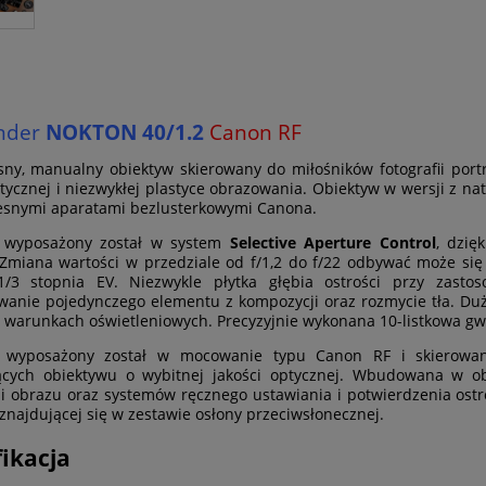
ander
NOKTON 40/1.2
Canon RF
asny, manualny obiektyw skierowany do miłośników fotografii por
ptycznej i niezwykłej plastyce obrazowania. Obiektyw w wersji 
esnymi aparatami bezlusterkowymi Canona.
 wyposażony został w system
Selective Aperture Control
, dzię
Zmiana wartości w przedziale od f/1,2 do f/22 odbywać może się 
1/3 stopnia EV. Niezwykle płytka głębia ostrości przy zast
anie pojedynczego elementu z kompozycji oraz rozmycie tła. Duż
 warunkach oświetleniowych. Precyzyjnie wykonana 10-listkowa gw
 wyposażony został w mocowanie typu Canon RF i skierowany
ących obiektywu o wybitnej jakości optycznej. Wbudowana w 
cji obrazu oraz systemów ręcznego ustawiania i potwierdzenia ostr
znajdującej się w zestawie osłony przeciwsłonecznej.
ikacja