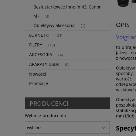
Bezlusterkowce inne (m43, Canon
M)
(3)
OPIS
Obiektywy akcesoria
(1)
LORNETKI
(24)
Voigtl
FILTRY
(15)
to ultraj
jakości o
AKCESORIA
(4)
z nowocz
APARATY DSLR
(0)
Obiektyw
sposoby. 
Nowości
wartość 
Promocje
odseparow
w słabych
Obiektyw
PRODUCENCI
poszukuj
stabiliza
Wybierz producenta
mm i/lub 
Specyf