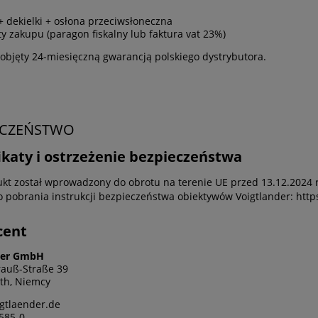
+ dekielki + osłona przeciwsłoneczna
 zakupu (paragon fiskalny lub faktura vat 23%)
objęty 24-miesięczną gwarancją polskiego dystrybutora.
ECZEŃSTWO
ikaty i ostrzeżenie bezpieczeństwa
kt został wprowadzony do obrotu na terenie UE przed 13.12.2024 r
do pobrania instrukcji bezpieczeństwa obiektywów Voigtlander: htt
cent
der GmbH
rauß-Straße 39
th, Niemcy
gtlaender.de
585-0