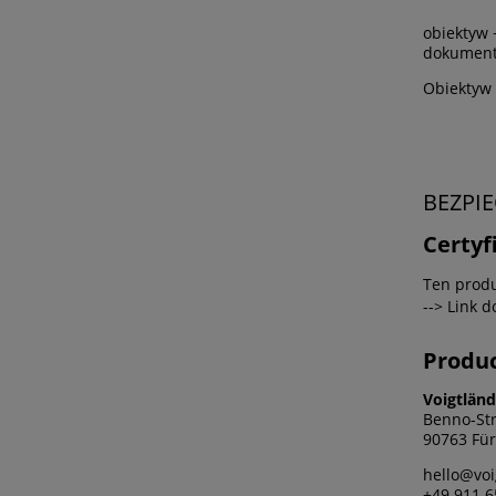
obiektyw 
dokumenty
Obiektyw 
BEZPI
Certyf
Ten produ
--> Link 
Produ
Voigtlän
Benno-St
90763 Für
hello@voi
+49 911 6