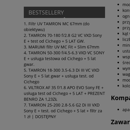
mod
kon
BESTSELLERY
ogn
prz
Filtr UV TAMRON MC 67mm (do
prz
obiektywu)
kąt
TAMRON 70-180 f/2.8 G2 VC VXD Sony
licz
E + test od Cichego + 5 LAT GW.
min
MARUMI filtr UV MC Fit + Slim 67mm
ust
TAMRON 50-300 f/4.5-6.3 VXD VC SONY
wsp
E + usługa testowa od Cichego + 5 lat
śre
gwar.
wym
TAMRON 18-300 3.5-6.3 Di III VC VXD
wag
Sony E + 5 lat gwar + usługa test. od
moc
Cichego
kol
VILTROX AF 35 f/1.8 APO EVO Sony FE +
usługa test od Cichego + 5 LAT + PREZENT
Kompa
BENRO ZA 1,23ZŁ
TAMRON 25-200 2.8-5.6 G2 Di III VXD
apa
Sony E + test. od Cichego + 5 lat + filtr za
1 zł | DOSTĘPNY
Zawar