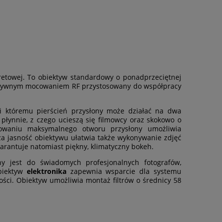
tretowej. To obiektyw standardowy o ponadprzeciętnej
z natywnym mocowaniem RF przystosowany do współpracy
ki któremu pierścień przysłony może działać na dwa
płynnie, z czego ucieszą się filmowcy oraz skokowo o
osowaniu maksymalnego otworu przysłony umożliwia
a jasność obiektywu ułatwia także wykonywanie zdjęć
arantuje natomiast piękny, klimatyczny bokeh.
 jest do świadomych profesjonalnych fotografów,
obiektyw
elektronika
zapewnia wsparcie dla systemu
ości. Obiektyw umożliwia montaż filtrów o średnicy 58