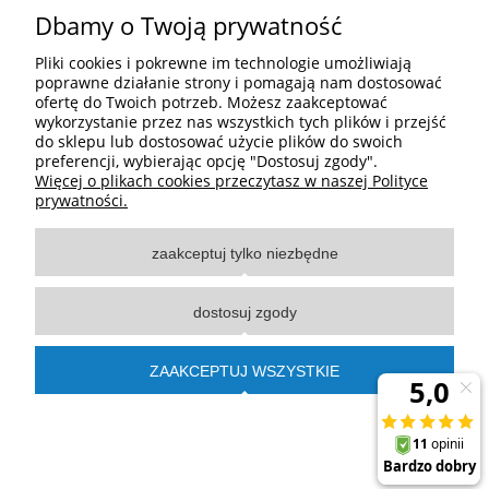
ul. Ks. Robaka 63c
Dbamy o Twoją prywatność
80-119 Gdańsk, Polska
info@foto-technika.pl
Pliki cookies i pokrewne im technologie umożliwiają
+48 58 320 11 72
poprawne działanie strony i pomagają nam dostosować
ofertę do Twoich potrzeb. Możesz zaakceptować
wykorzystanie przez nas wszystkich tych plików i przejść
do sklepu lub dostosować użycie plików do swoich
preferencji, wybierając opcję "Dostosuj zgody".
Pomoc
Więcej o plikach cookies przeczytasz w naszej Polityce
prywatności.
Moje konto
zaakceptuj tylko niezbędne
Płatności i dostawa
dostosuj zgody
Informacje
ZAAKCEPTUJ WSZYSTKIE
O nas
pokaż pełną wersję strony
Sklep internetowy Shoper.pl