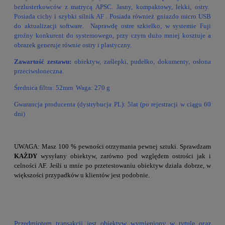
bezlusterkowców z matrycą APSC. Jasny, kompaktowy, lekki, ostry.
Posiada cichy i szybki silnik AF . Posiada również gniazdo micro USB
do aktualizacji software. Naprawdę ostre szkiełko, w systemie Fuji
groźny konkurent do systemowego, przy czym dużo mniej kosztuje a
obrazek generuje równie ostry i plastyczny.
Zawartość zestawu:
obiektyw, zaślepki, pudełko, dokumenty, osłona
przeciwsłoneczna.
Średnica filtra: 52mm Waga: 270 g
Gwarancja producenta (dystrybucja PL): 5lat (po rejestracji w ciągu 60
dni)
UWAGA: Masz 100 % pewności otrzymania pewnej sztuki. Sprawdzam
KAŻDY
wysyłany obiektyw, zarówno pod względem ostrości jak i
celności AF. Jeśli u mnie po przetestowaniu obiektyw działa dobrze, w
większości przypadków u klientów jest podobnie.
Przedmiotem transakcji jest obiektyw wymieniony w tytule oraz