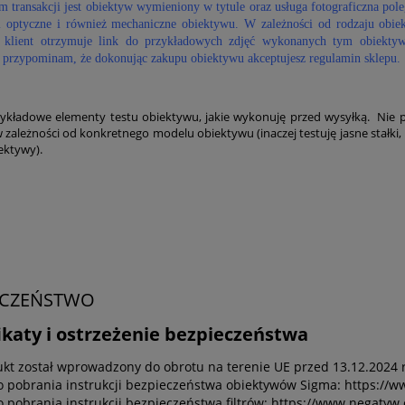
 transakcji jest obiektyw wymieniony w tytule oraz usługa fotograficzna pole
i optyczne i również mechaniczne obiektywu. W zależności od rodzaju obie
 klient otrzymuje link do przykładowych zdjęć wykonanych tym obiekty
przypominam, że dokonując zakupu obiektywu akceptujesz regulamin sklepu.
zykładowe elementy testu obiektywu, jakie wykonuję przed wysyłką. Nie p
w zależności od konkretnego modelu obiektywu (inaczej testuję jasne stałki
iektywy).
ECZEŃSTWO
ikaty i ostrzeżenie bezpieczeństwa
kt został wprowadzony do obrotu na terenie UE przed 13.12.2024 r
do pobrania instrukcji bezpieczeństwa obiektywów Sigma: https://w
o pobrania instrukcji bezpieczeństwa filtrów: https://www.negatyw.or