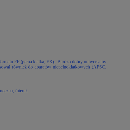
formatu FF (pełna klatka, FX). Bardzo dobry uniwersalny
e pasował również do aparatów niepełnoklatkowych (APSC,
eczna, futerał.