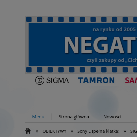
Menu
Strona główna
Nowości
»
»
»
OBIEKTYWY
Sony E (pełna klatka)
SIG