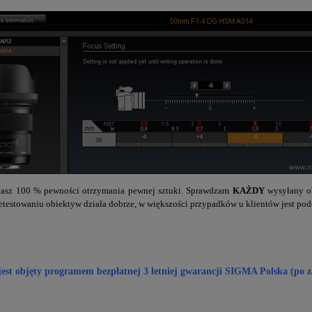
z 100 % pewności otrzymania pewnej sztuki. Sprawdzam
KAŻDY
wysyłany ob
etestowaniu obiektyw działa dobrze, w większości przypadków u klientów jest pod
est objęty programem bezpłatnej 3 letniej gwarancji SIGMA Polska (po z