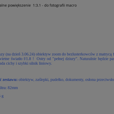
lne powiększenie 1:3.1 - do fotografii macro
jszy (na dzień 3.06.24) obiektyw zoom do bezlusterkowców z matrycą 
świetne światło f/1.8 ! Ostry od "pełnej dziury". Naturalnie będzi
da cichy i szybki silnik liniowy.
ć zestawu:
obiektyw, zaślepki, pudełko, dokumenty, osłona przeciwsłon
iltra: 82mm
 g