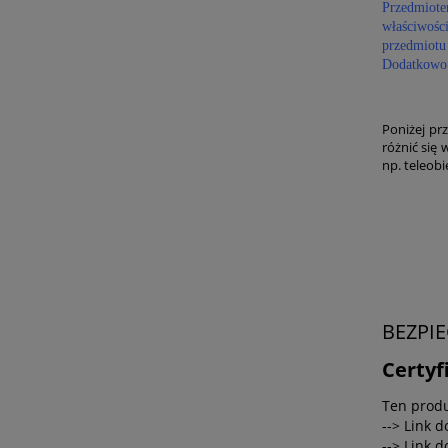
Przedmiotem
właściwośc
przedmiotu
Dodatkowo 
Poniżej pr
różnić się 
np. teleob
BEZPI
Certyf
Ten produ
--> Link 
--> Link d