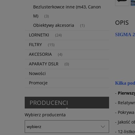
Bezlusterkowce inne (m43, Canon
M)
(3)
OPIS
Obiektywy akcesoria
(1)
LORNETKI
SIGMA 28
(24)
FILTRY
(15)
AKCESORIA
(4)
APARATY DSLR
(0)
Nowości
Promocje
Kilka po
-
Pierwsz
PRODUCENCI
- Relatyw
- Pokrywa
Wybierz producenta
- Jakość 
- 12-list