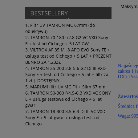
- Maksyma
BESTSELLERY
Filtr UV TAMRON MC 67mm (do
obiektywu)
TAMRON 70-180 f/2.8 G2 VC VXD Sony
E + test od Cichego + 5 LAT GW.
VILTROX AF 35 f/1.8 APO EVO Sony FE +
usługa test od Cichego + 5 LAT + PREZENT
BENRO ZA 1,23ZŁ
Najjaśnie
TAMRON 25-200 2.8-5.6 G2 Di III VXD
zakres i 
Sony E + test. od Cichego + 5 lat + filtr za
DX). Posia
1 zł | DOSTĘPNY
MARUMI filtr UV MC Fit + Slim 67mm
TAMRON 50-300 f/4.5-6.3 VXD VC SONY
Zawartoś
E + usługa testowa od Cichego + 5 lat
gwar.
Średnica f
TAMRON 18-300 3.5-6.3 Di III VC VXD
Waga: 995
Sony E + 5 lat gwar + usługa test. od
Cichego