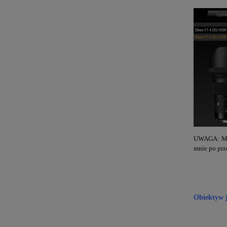
UWAGA: Mas
mnie po prz
Obiektyw j