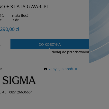
GO + 3 LATA GWAR. PL
ść:
mała ilość
w:
3 dni
 290,00 zł
.
DO KOSZYKA
dodaj do przechowalni
t:
zapytaj o produkt
uktu:
085126636654