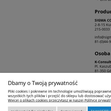
Produ
SIGMA C
2-8-15 Ku
215-0033
info@sigm
81-(0)44-
Osoba 
K-Consult
Pl. Kaszu
81-350 Gd
info@sigm
Dbamy o Twoją prywatność
+48 58 66
Pliki cookies i pokrewne im technologie umożliwiają poprawn
wszystkich tych plików i przejść do sklepu lub dostosować uży
Więcej o plikach cookies przeczytasz w naszej Polityce prywatn
Pomoc
Moje k