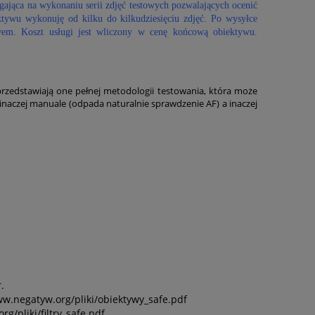
gająca na wykonaniu serii zdjęć testowych pozwalających ocenić
ktywu wykonuję od kilku do kilkudziesięciu zdjęć. Po wysyłce
wem. Koszt usługi jest wliczony w cenę końcową obiektywu.
rzedstawiają one pełnej metodologii testowania, która może
, inaczej manuale (odpada naturalnie sprawdzenie AF) a inaczej
.
ww.negatyw.org/pliki/obiektywy_safe.pdf
g/pliki/filtry_safe.pdf