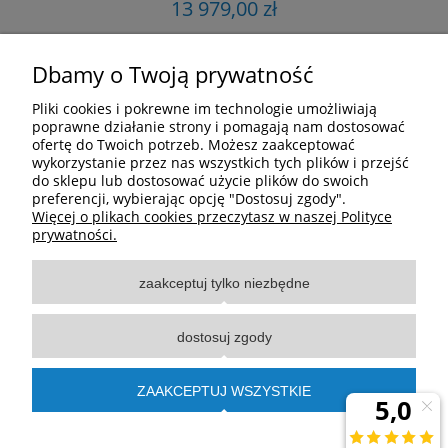
13 979,00 zł
Dbamy o Twoją prywatność
DO KOSZYKA
Pliki cookies i pokrewne im technologie umożliwiają
poprawne działanie strony i pomagają nam dostosować
«
1
2
3
4
5
...
23
»
ofertę do Twoich potrzeb. Możesz zaakceptować
wykorzystanie przez nas wszystkich tych plików i przejść
do sklepu lub dostosować użycie plików do swoich
preferencji, wybierając opcję "Dostosuj zgody".
Pomoc
Więcej o plikach cookies przeczytasz w naszej Polityce
prywatności.
Moje konto
zaakceptuj tylko niezbędne
Płatności i dostawa
dostosuj zgody
Informacje
ZAAKCEPTUJ WSZYSTKIE
O nas