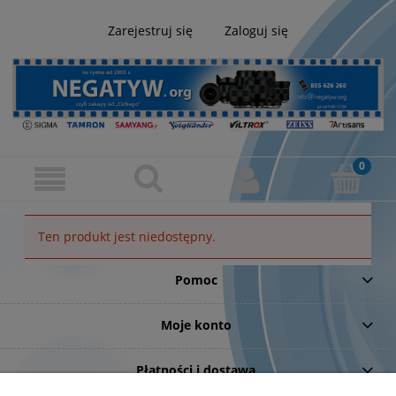
Zarejestruj się
Zaloguj się
Ten produkt jest niedostępny.
Pomoc
Moje konto
Płatności i dostawa