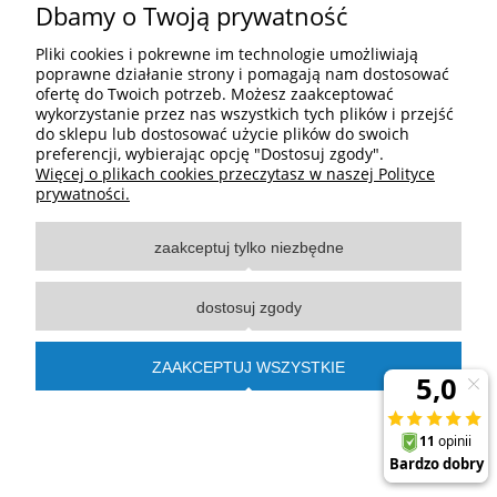
Dbamy o Twoją prywatność
Informacje
Pliki cookies i pokrewne im technologie umożliwiają
poprawne działanie strony i pomagają nam dostosować
O nas
ofertę do Twoich potrzeb. Możesz zaakceptować
wykorzystanie przez nas wszystkich tych plików i przejść
do sklepu lub dostosować użycie plików do swoich
pokaż pełną wersję strony
preferencji, wybierając opcję "Dostosuj zgody".
Więcej o plikach cookies przeczytasz w naszej Polityce
Sklep internetowy Shoper.pl
prywatności.
zaakceptuj tylko niezbędne
dostosuj zgody
ZAAKCEPTUJ WSZYSTKIE