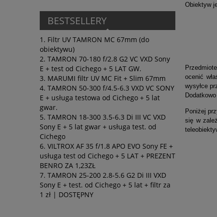
Obiektyw j
BESTSELLERY
Filtr UV TAMRON MC 67mm (do
obiektywu)
TAMRON 70-180 f/2.8 G2 VC VXD Sony
Przedmiote
E + test od Cichego + 5 LAT GW.
ocenić wła
MARUMI filtr UV MC Fit + Slim 67mm
wysyłce pr
TAMRON 50-300 f/4.5-6.3 VXD VC SONY
Dodatkowo 
E + usługa testowa od Cichego + 5 lat
gwar.
Poniżej pr
TAMRON 18-300 3.5-6.3 Di III VC VXD
się w zale
Sony E + 5 lat gwar + usługa test. od
teleobiekt
Cichego
VILTROX AF 35 f/1.8 APO EVO Sony FE +
usługa test od Cichego + 5 LAT + PREZENT
BENRO ZA 1,23ZŁ
TAMRON 25-200 2.8-5.6 G2 Di III VXD
Sony E + test. od Cichego + 5 lat + filtr za
1 zł | DOSTĘPNY