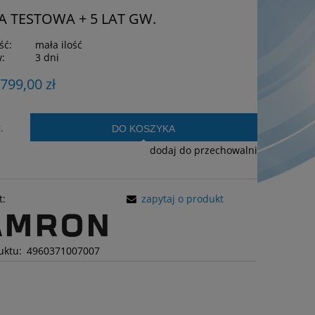
GA TESTOWA + 5 LAT GW.
ść:
mała ilość
w:
3 dni
 799,00 zł
.
DO KOSZYKA
dodaj do przechowalni
t:
zapytaj o produkt
uktu:
4960371007007