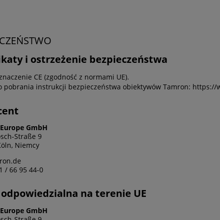
ECZEŃSTWO
ikaty i ostrzeżenie bezpieczeństwa
znaczenie CE (zgodność z normami UE).
do pobrania instrukcji bezpieczeństwa obiektywów Tamron: https://
cent
Europe GmbH
sch-Straße 9
öln, Niemcy
ron.de
1 / 66 95 44-0
odpowiedzialna na terenie UE
Europe GmbH
sch-Straße 9