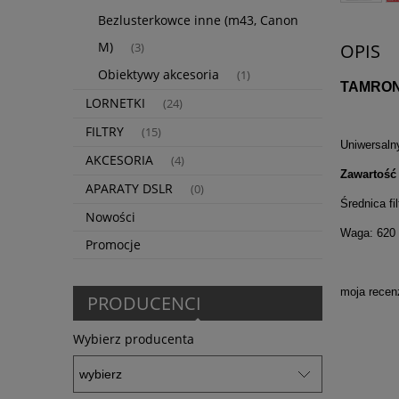
Bezlusterkowce inne (m43, Canon
M)
OPIS
(3)
Obiektywy akcesoria
(1)
TAMRON 1
LORNETKI
(24)
FILTRY
(15)
Uniwersaln
AKCESORIA
(4)
Zawartość
APARATY DSLR
(0)
Średnica fi
Nowości
Waga: 620
Promocje
moja recen
PRODUCENCI
Wybierz producenta