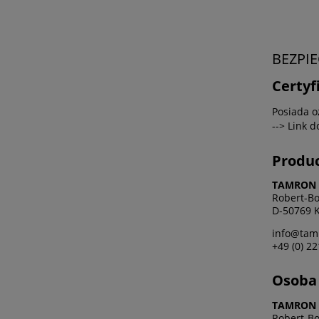
BEZPI
Certyf
Posiada o
--> Link 
Produ
TAMRON 
Robert-Bo
D-50769 K
info@tam
+49 (0) 22
Osoba 
TAMRON 
Robert-Bo