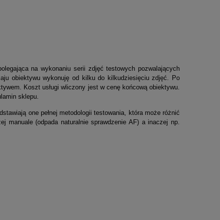
 polegająca na wykonaniu serii zdjęć testowych pozwalających
ju obiektywu wykonuję od kilku do kilkudziesięciu zdjęć. Po
ktywem. Koszt usługi wliczony jest w cenę końcową obiektywu.
lamin sklepu.
stawiają one pełnej metodologii testowania, która może różnić
zej manuale (odpada naturalnie sprawdzenie AF) a inaczej np.