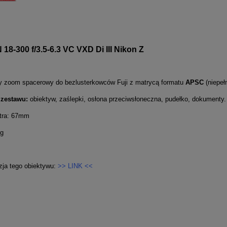
8-300 f/3.5-6.3 VC VXD Di III Nikon Z
y zoom spacerowy do bezlusterkowców Fuji z matrycą formatu
APSC
(niepeł
 zestawu:
obiektyw, zaślepki, osłona przeciwsłoneczna, pudełko, dokumenty.
ltra: 67mm
 g
zja tego obiektywu:
>> LINK <<