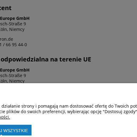
cent
Europe GmbH
sch-Straße 9
öln, Niemcy
ron.de
1 / 66 95 44-0
odpowiedzialna na terenie UE
Europe GmbH
sch-Straße 9
öln, Niemcy
ron.de
1 / 66 95 44-0
e działanie strony i pomagają nam dostosować ofertę do Twoich p
cie plików do swoich preferencji, wybierając opcję "Dostosuj zgody"
ości.
onto
Płatności i dostawa
Inf
ówienia
Formy płatności
Polityka
J WSZYSTKIE