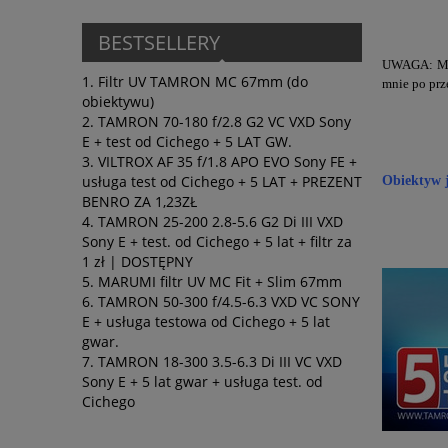
BESTSELLERY
UWAGA: Mas
Filtr UV TAMRON MC 67mm (do
mnie po prz
obiektywu)
TAMRON 70-180 f/2.8 G2 VC VXD Sony
E + test od Cichego + 5 LAT GW.
VILTROX AF 35 f/1.8 APO EVO Sony FE +
usługa test od Cichego + 5 LAT + PREZENT
Obiektyw j
BENRO ZA 1,23ZŁ
TAMRON 25-200 2.8-5.6 G2 Di III VXD
Sony E + test. od Cichego + 5 lat + filtr za
1 zł | DOSTĘPNY
MARUMI filtr UV MC Fit + Slim 67mm
TAMRON 50-300 f/4.5-6.3 VXD VC SONY
E + usługa testowa od Cichego + 5 lat
gwar.
TAMRON 18-300 3.5-6.3 Di III VC VXD
Sony E + 5 lat gwar + usługa test. od
Cichego