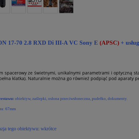
 17-70 2.8 RXD Di III-A VC Sony E
(APSC)
+ usług
m spacerowy ze świetnymi, unikalnymi parametrami i optyczną st
pełna klatka). Naturalnie można go również podpiąć pod aparaty pe
zestawu:
obiektyw, zaślepki, osłona przeciwsłoneczna, pudełko, dokumenty.
ltra: 67mm
nzja tego obiektywu: wkrótce