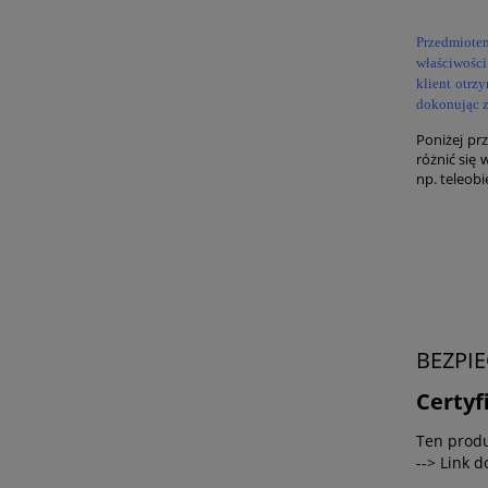
Przedmiotem
właściwości
klient otr
dokonując z
Poniżej pr
różnić się 
np. teleob
BEZPI
Certyf
Ten produ
--> Link 