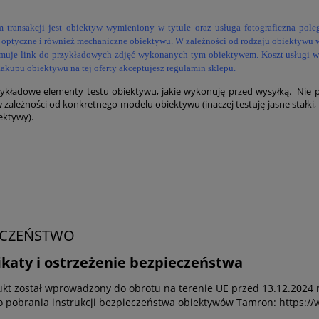
 transakcji jest obiektyw wymieniony w tytule oraz usługa fotograficzna pole
 optyczne i również mechaniczne obiektywu. W zależności od rodzaju obiektywu w
zymuje link do przykładowych zdjęć wykonanych tym obiektywem. Koszt usługi
akupu obiektywu na tej oferty akceptujesz regulamin sklepu.
zykładowe elementy testu obiektywu, jakie wykonuję przed wysyłką. Nie p
w zależności od konkretnego modelu obiektywu (inaczej testuję jasne stałki
iektywy).
ECZEŃSTWO
ikaty i ostrzeżenie bezpieczeństwa
kt został wprowadzony do obrotu na terenie UE przed 13.12.2024 r
do pobrania instrukcji bezpieczeństwa obiektywów Tamron: https://