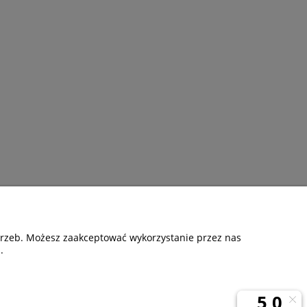
otrzeb. Możesz zaakceptować wykorzystanie przez nas
.
ormacje
O nas
 prywatności
O firmie