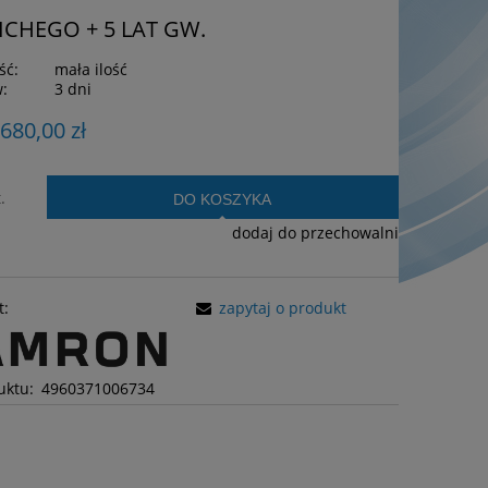
CICHEGO + 5 LAT GW.
ść:
mała ilość
w:
3 dni
 680,00 zł
.
DO KOSZYKA
dodaj do przechowalni
t:
zapytaj o produkt
uktu:
4960371006734