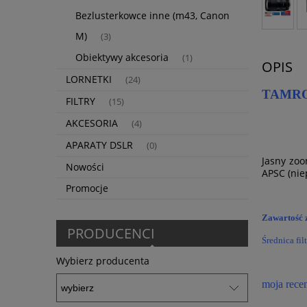
Bezlusterkowce inne (m43, Canon
M)
(3)
Obiektywy akcesoria
(1)
OPIS
LORNETKI
(24)
TAMRON
FILTRY
(15)
AKCESORIA
(4)
APARATY DSLR
(0)
Jasny zoo
Nowości
APSC (nie
Promocje
Zawartość 
PRODUCENCI
Średnica fi
Wybierz producenta
moja rece