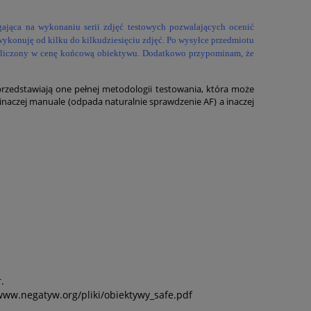
gająca na wykonaniu serii zdjęć testowych pozwalających ocenić
ykonuję od kilku do kilkudziesięciu zdjęć. Po wysyłce przedmiotu
 wliczony w cenę końcową obiektywu. Dodatkowo przypominam, że
rzedstawiają one pełnej metodologii testowania, która może
, inaczej manuale (odpada naturalnie sprawdzenie AF) a inaczej
.
www.negatyw.org/pliki/obiektywy_safe.pdf