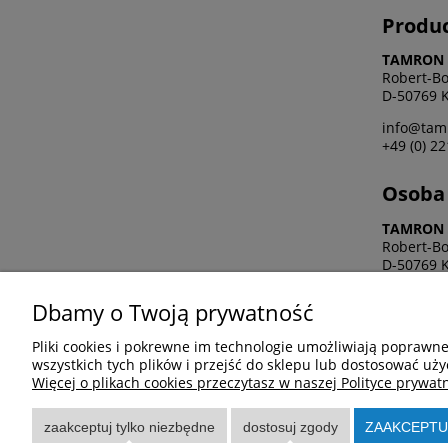
Produ
TAMRON 
Robert-Bo
D-50769 K
info@tam
+49 (0) 22
Osoba 
TAMRON 
Robert-Bo
D-50769 K
info@tam
Dbamy o Twoją prywatność
+49 (0) 22
Pliki cookies i pokrewne im technologie umożliwiają poprawn
wszystkich tych plików i przejść do sklepu lub dostosować uży
Więcej o plikach cookies przeczytasz w naszej Polityce prywatn
Pomoc
Moje k
Regulamin
Twoje zam
zaakceptuj tylko niezbędne
dostosuj zgody
ZAAKCEPTU